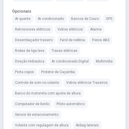
Opcionais
Ar quente
Ar condicionado
Bancos de Couro
GPS
Retrovisores elétricos
Vidros elétricos
Alarme
Desembaçador traseiro
Farol de neblina
Freios ABS
Rodas de liga leve
Travas elétricas
Direção Hidraulica
Ar condicionado Digital
Multimídia
Porta copos
Protetor de Caçamba
Controle de som no volante
Vidros elétricos Traseiros
Banco do motorista com ajuste de altura
Computador de bordo
Piloto automático
Sensor de estacionamento
Volante com regulagem de altura
Airbag laterais